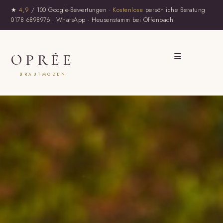
★
4,9
/ 100 Google-Bewertungen ·
Kostenlose
persönliche Beratung
0178 6898976
·
WhatsApp
· Heusenstamm bei Offenbach
≡
OPRÉE
BRAUTMODEN