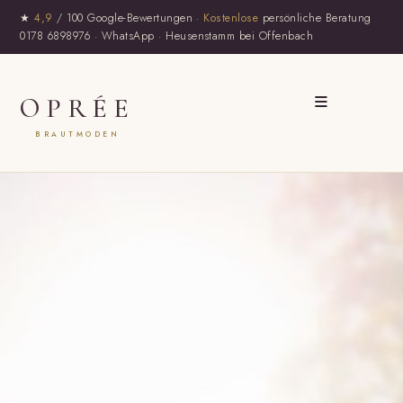
★
4,9
/ 100 Google-Bewertungen ·
Kostenlose
persönliche Beratung
0178 6898976
·
WhatsApp
· Heusenstamm bei Offenbach
≡
OPRÉE
BRAUTMODEN