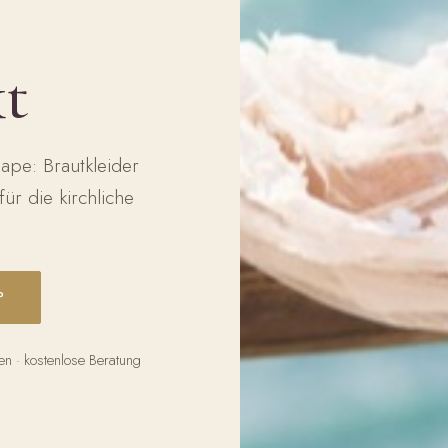
kt
ape: Brautkleider
ür die kirchliche
P
n · kostenlose Beratung