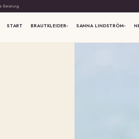
e Beratung
START
BRAUTKLEIDER
SANNA LINDSTRÖM
N
▾
▾