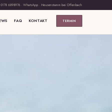
0178 6898976
·
WhatsApp
· Heusenstamm bei Offenbach
EWS
FAQ
KONTAKT
TERMIN