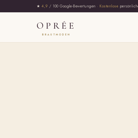
★
4,9
/ 100 Google-Bewertungen ·
Kostenlose
persönlich
OPRÉE
BRAUTMODEN