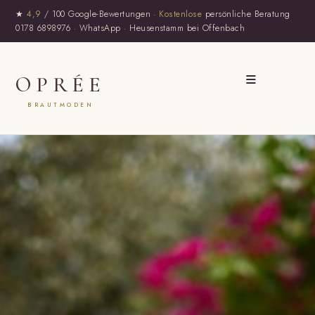
★
4,9
/ 100 Google-Bewertungen ·
Kostenlose
persönliche Beratung
0178 6898976
·
WhatsApp
· Heusenstamm bei Offenbach
≡
OPRÉE
BRAUTMODEN