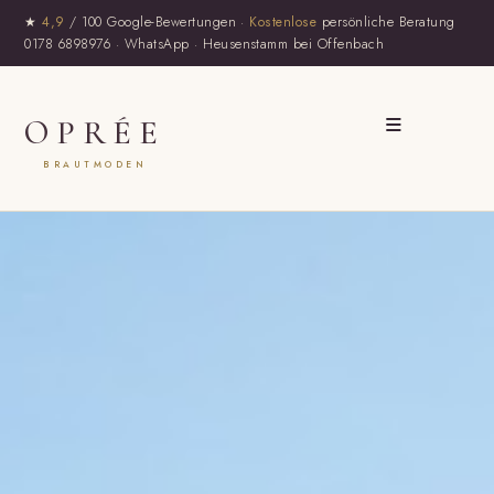
★
4,9
/ 100 Google-Bewertungen ·
Kostenlose
persönliche Beratung
0178 6898976
·
WhatsApp
· Heusenstamm bei Offenbach
≡
OPRÉE
BRAUTMODEN