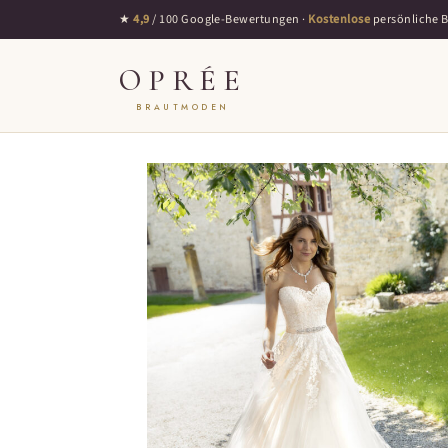
★
4,9
/ 100 Google-Bewertungen ·
Kostenlose
persönliche 
OPRÉE
BRAUTMODEN