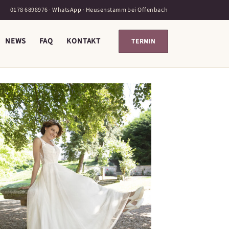
0178 6898976
·
WhatsApp
· Heusenstamm bei Offenbach
NEWS
FAQ
KONTAKT
TERMIN