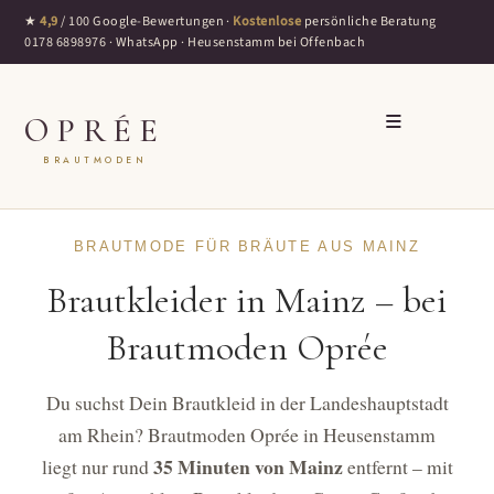
★
4,9
/ 100 Google-Bewertungen ·
Kostenlose
persönliche Beratung
0178 6898976
·
WhatsApp
· Heusenstamm bei Offenbach
≡
OPRÉE
BRAUTMODEN
BRAUTMODE FÜR BRÄUTE AUS MAINZ
Brautkleider in Mainz – bei
Brautmoden Oprée
Du suchst Dein Brautkleid in der Landeshauptstadt
am Rhein? Brautmoden Oprée in Heusenstamm
35 Minuten von Mainz
liegt nur rund
entfernt – mit