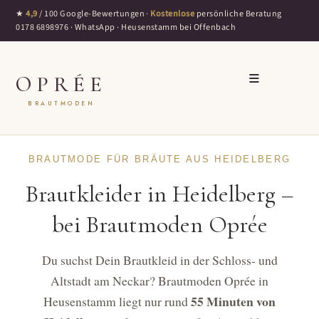
★
4,9
/ 100 Google-Bewertungen ·
Kostenlose
persönliche Beratung
0178 6898976
·
WhatsApp
· Heusenstamm bei Offenbach
≡
OPRÉE
BRAUTMODEN
BRAUTMODE FÜR BRÄUTE AUS HEIDELBERG
Brautkleider in Heidelberg –
bei Brautmoden Oprée
Du suchst Dein Brautkleid in der Schloss- und
Altstadt am Neckar? Brautmoden Oprée in
55 Minuten von
Heusenstamm liegt nur rund