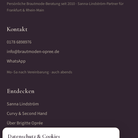
Persönliche Brautmode-Beratung seit 2010 · Sanna-Lindström-Partner für
Frankfurt & Rhein-Main
Kontakt
0178 6898976
info@brautmoden-opree.de
WhatsApp
Mo–Sa nach Vereinbarung · auch abends
Entdecken
Sanna Lindström
Curvy & Second Hand
Über Brigitte Oprée
Termin vereinbaren
Datenschutz & Cookies