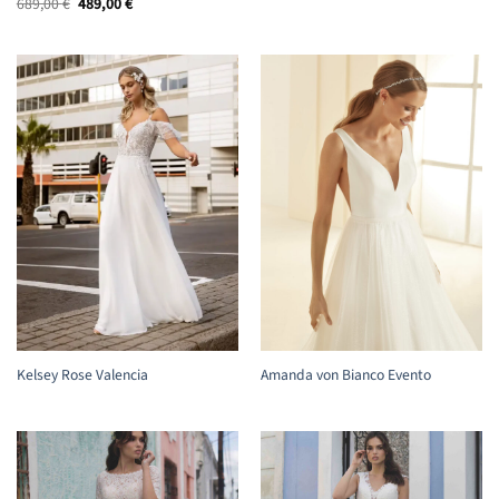
Ursprünglicher
Aktueller
689,00
€
489,00
€
Preis
Preis
war:
ist:
689,00 €
489,00 €.
Amanda von Bianco Evento
Kelsey Rose Valencia