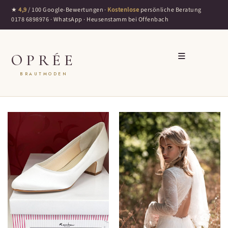
★
4,9
/ 100 Google-Bewertungen ·
Kostenlose
persönliche Beratung
0178 6898976
·
WhatsApp
· Heusenstamm bei Offenbach
≡
OPRÉE
BRAUTMODEN